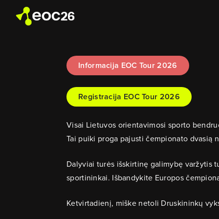
Informacija EOC Tour 2026
Registracija EOC Tour 2026
Visai Lietuvos orientavimosi sporto bendru
Tai puiki proga pajusti čempionato dvasią ne 
Dalyviai turės išskirtinę galimybę varžyti
sportininkai. Išbandykite Europos čempionat
Ketvirtadienį, miške netoli Druskininkų vyk