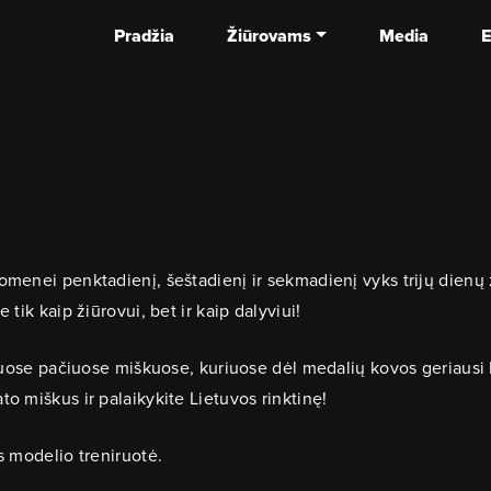
Pradžia
Žiūrovams
Media
E
omenei penktadienį, šeštadienį ir sekmadienį vyks trijų dienų
tik kaip žiūrovui, bet ir kaip dalyviui!
s tuose pačiuose miškuose, kuriuose dėl medalių kovos geriausi
o miškus ir palaikykite Lietuvos rinktinę!
s modelio treniruotė.