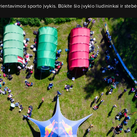
ntavimosi sporto įvykis. Būkite šio įvykio liudininkai ir stebėki